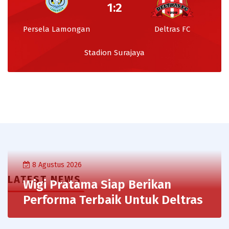
1:2
Persela Lamongan
Deltras FC
Stadion Surajaya
8 Agustus 2026
31 Juli 2026
LATEST NEWS
Wigi Pratama Siap Berikan
Masuk Skuad Indonesia All-Star Lawan
Performa Terbaik Untuk Deltras
31 Juli 2026
Aston Villa, Dua Pemain Deltras FC Siap
Tambah Pengalaman​
27 Juli 2026
Genjot Fisik dan Taktik Bertahan, Deltras FC