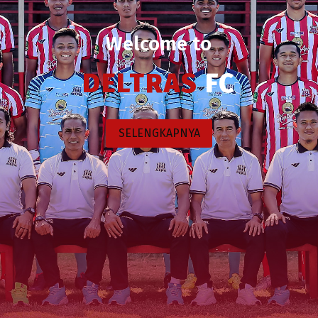
Welcome to
DELTRAS
FC
SELENGKAPNYA