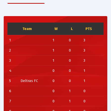
Team
W
L
PTS
1
1
0
3
2
1
0
3
3
1
0
3
4
0
0
1
5
Deltras FC
0
0
1
6
0
1
0
7
0
1
0