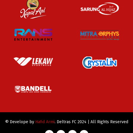
© Develope by
Hafid Armi
. Deltras FC 2024 | All Rights Reserved