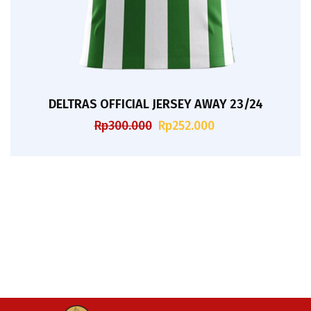
DELTRAS OFFICIAL JERSEY AWAY 23/24
Harga
Harga
Rp
300.000
Rp
252.000
aslinya
saat
adalah:
ini
Rp300.000.
adalah:
Rp252.000.