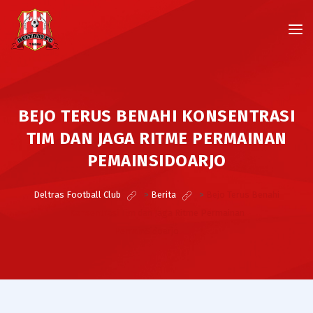
BEJO TERUS BENAHI KONSENTRASI
TIM DAN JAGA RITME PERMAINAN
PEMAINSIDOARJO
Deltras Football Club
>
Berita
>
Bejo Terus Benahi
Konsentrasi Tim dan Jaga Ritme Permainan
PemainSidoarjo