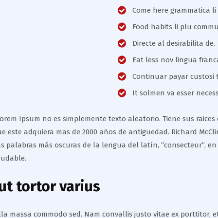
Come here grammatica li
Food habits li plu comm
Directe al desirabilita de.
Eat less nov lingua franc
Continuar payar custosi 
It solmen va esser necess
rem Ipsum no es simplemente texto aleatorio. Tiene sus raices en
ue este adquiera mas de 2000 años de antiguedad. Richard McClin
 palabras más oscuras de la lengua del latín, “consecteur”, en
dudable.
t tortor varius
gilla massa commodo sed. Nam convallis justo vitae ex porttitor,