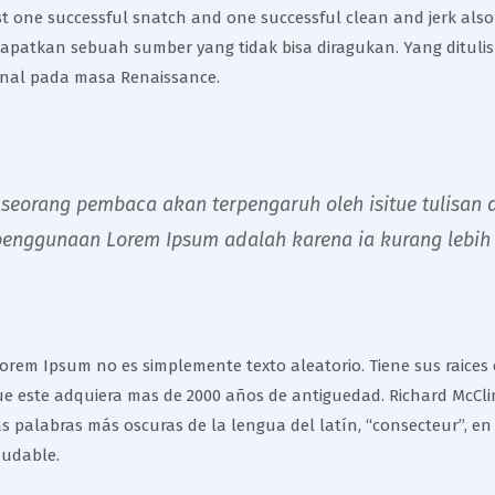
ast one successful snatch and one successful clean and jerk also 
ndapatkan sebuah sumber yang tidak bisa diragukan. Yang dituli
kenal pada masa Renaissance.
eorang pembaca akan terpengaruh oleh isitue tulisan d
penggunaan Lorem Ipsum adalah karena ia kurang lebih 
rem Ipsum no es simplemente texto aleatorio. Tiene sus raices en
ue este adquiera mas de 2000 años de antiguedad. Richard McClin
 palabras más oscuras de la lengua del latín, “consecteur”, en
dudable.