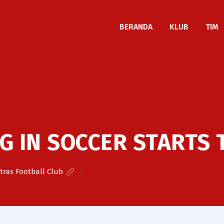
BERANDA
KLUB
TIM
G IN SOCCER STARTS T
tras Football Club
>
Everything In Soccer Starts The La Liga