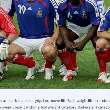
n and jerk is a close-grip, two-move lift. Each weightlifter recei
e overall result within a bodyweight category. Bodyweight catego