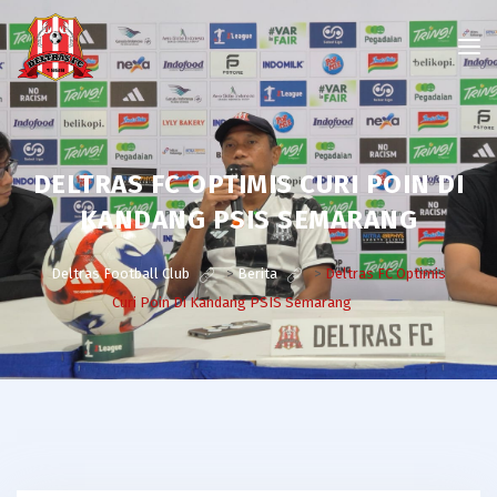
DELTRAS FC OPTIMIS CURI POIN DI
KANDANG PSIS SEMARANG
Deltras Football Club
>
Berita
>
Deltras FC Optimis
Curi Poin Di Kandang PSIS Semarang