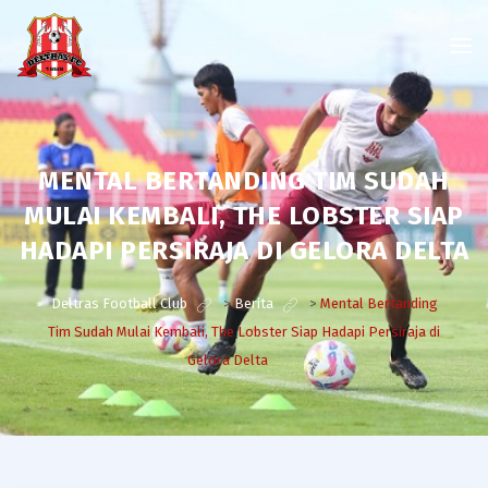
MENTAL BERTANDING TIM SUDAH
MULAI KEMBALI, THE LOBSTER SIAP
HADAPI PERSIRAJA DI GELORA DELTA
Deltras Football Club
>
Berita
>
Mental Bertanding
Tim Sudah Mulai Kembali, The Lobster Siap Hadapi Persiraja di
Gelora Delta