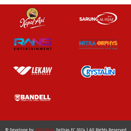
© Develope by
Hafid Armi
. Deltras FC 2024 | All Rights Reserved