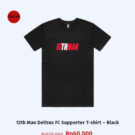
Obral!
12th Man Deltras FC Supporter T-shirt – Black
Harga
Harga
Rp
60.000
Rp
120.000