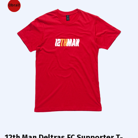
Obral!
12th Man Deltras FC Supporter T-