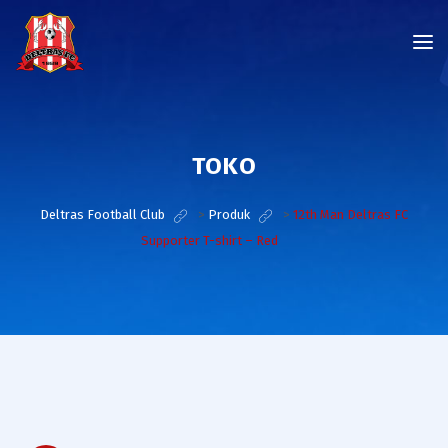
TOKO
Deltras Football Club
>
Produk
>
12th Man Deltras FC
Supporter T-shirt – Red