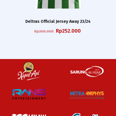
Deltras Official Jersey Away 23/24
Harga
Harga
Rp
252.000
Rp
300.000
aslinya
saat
adalah:
ini
Rp300.000.
adalah:
Rp252.000.