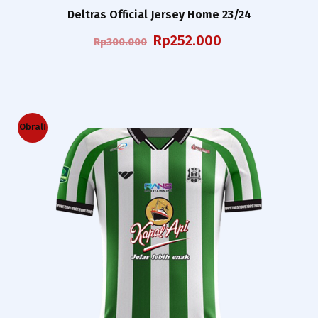
Deltras Official Jersey Home 23/24
Harga
Harga
Rp
252.000
Rp
300.000
aslinya
saat
adalah:
ini
Rp300.000.
adalah:
Rp252.000.
Obral!