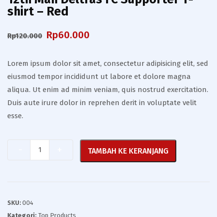
shirt – Red
Harga
Harga
Rp
60.000
Rp
120.000
aslinya
saat
Lorem ipsum dolor sit amet, consectetur adipisicing elit, sed
adalah:
ini
eiusmod tempor incididunt ut labore et dolore magna
Rp120.000.
adalah:
aliqua. Ut enim ad minim veniam, quis nostrud exercitation.
Duis aute irure dolor in reprehen derit in voluptate velit
Rp60.000.
esse.
Quantity
TAMBAH KE KERANJANG
SKU:
004
Kategori:
Top Products