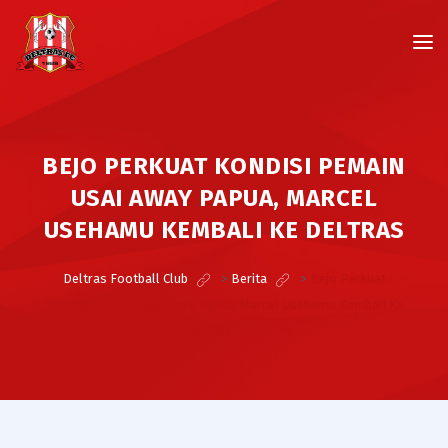
BEJO PERKUAT KONDISI PEMAIN
USAI AWAY PAPUA, MARCEL
USEHAMU KEMBALI KE DELTRAS
Deltras Football Club
>
Berita
>
Bejo Perkuat
Kondisi Pemain Usai Away Papua, Marcel Usehamu Kembali Ke
Deltras