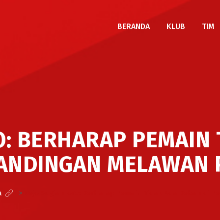
BERANDA
KLUB
TIM
O: BERHARAP PEMAIN 
TANDINGAN MELAWAN 
a
>
Bejo Sugiantoro: Berharap Pemain Tidak Ada Beban di P