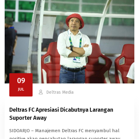
09
JUL
Deltras Media
Deltras FC Apresiasi Dicabutnya Larangan
Suporter Away
SIDOARJO – Manajemen Deltras FC menyambul hal
positive akan pencabutan larangan suporter away