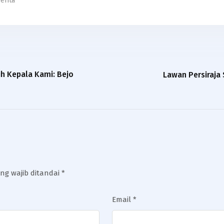
erita
ih Kepala Kami: Bejo
Lawan Persiraja 
ng wajib ditandai
*
Email
*