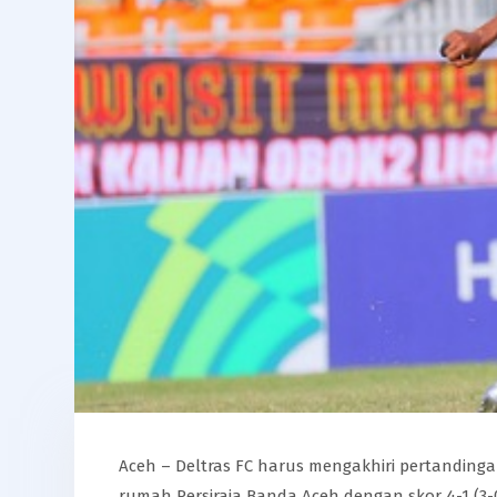
Aceh – Deltras FC harus mengakhiri pertandingan
rumah Persiraja Banda Aceh dengan skor 4-1 (3-0