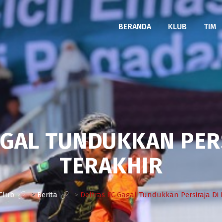
BERANDA
KLUB
TIM
AGAL TUNDUKKAN PERS
TERAKHIR
 Club
>
Berita
>
Deltras FC Gagal Tundukkan Persiraja Di 