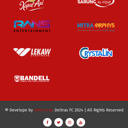
© Develope by
Hafid Armi
. Deltras FC 2024 | All Rights Reserved