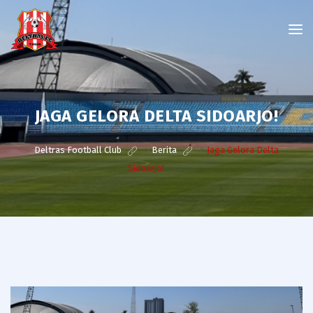
JAGA GELORA DELTA SIDOARJO!
Deltras Football Club
>
Berita
>
Jaga Gelora Delta
Sidoarjo!