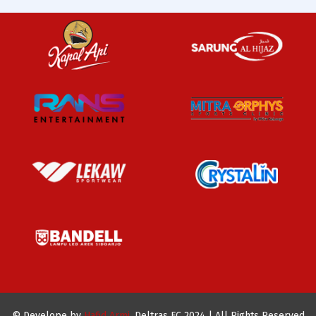
© Develope by
Hafid Armi
. Deltras FC 2024 | All Rights Reserved