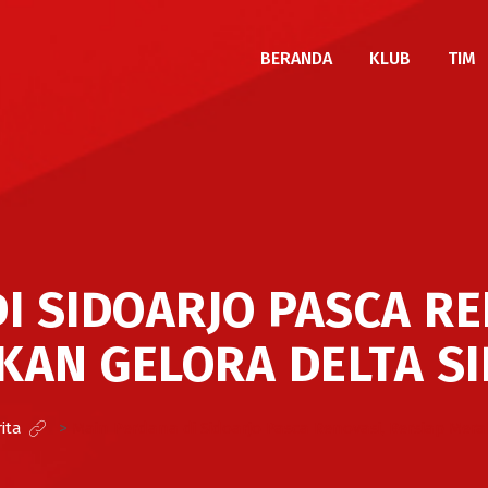
BERANDA
KLUB
TIM
I SIDOARJO PASCA RE
AN GELORA DELTA S
ita
>
Main Perdana di Sidoarjo Pasca Renovasi, Bersiap Mera