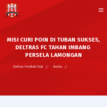
MISI CURI POIN DI TUBAN SUKSES,
DELTRAS FC TAHAN IMBANG
PERSELA LAMONGAN
Deltras Football Club
>
Berita
>
Misi Curi Poin di
Tuban Sukses, Deltras FC Tahan Imbang Persela
Lamongan