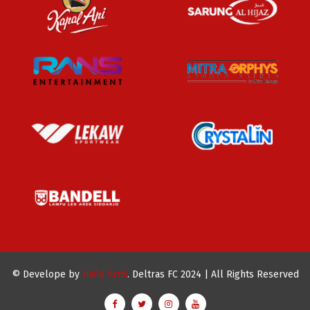
© Develope by
Hafid Armi
. Deltras FC 2024 | All Rights Reserved