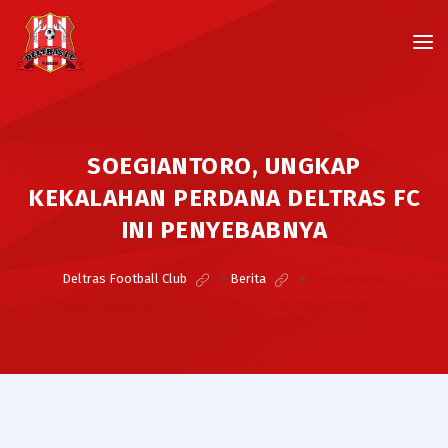
SOEGIANTORO, UNGKAP
KEKALAHAN PERDANA DELTRAS FC
INI PENYEBABNYA
Deltras Football Club
>
Berita
>
Soegiantoro,
Ungkap Kekalahan Perdana Deltras FC Ini Penyebabnya