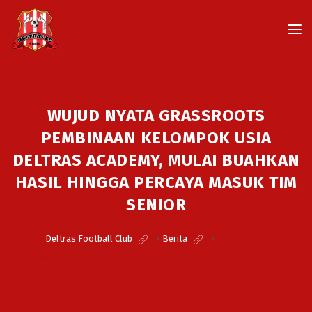
WUJUD NYATA GRASSROOTS
PEMBINAAN KELOMPOK USIA
DELTRAS ACADEMY, MULAI BUAHKAN
HASIL HINGGA PERCAYA MASUK TIM
SENIOR
Deltras Football Club
>
Berita
>
Wujud Nyata
Grassroots Pembinaan Kelompok Usia Deltras Academy, Mulai
Buahkan Hasil Hingga Percaya Masuk tim Senior