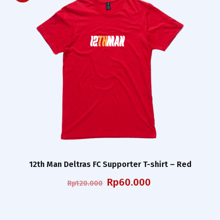
12th Man Deltras FC Supporter T-shirt – Red
Harga
Harga
Rp
60.000
Rp
120.000
aslinya
saat
adalah:
ini