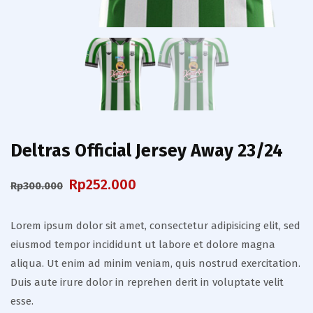
Deltras Official Jersey Away 23/24
Harga
Harga
Rp
252.000
Rp
300.000
aslinya
saat
Lorem ipsum dolor sit amet, consectetur adipisicing elit, sed
adalah:
ini
eiusmod tempor incididunt ut labore et dolore magna
Rp300.000.
adalah:
aliqua. Ut enim ad minim veniam, quis nostrud exercitation.
Duis aute irure dolor in reprehen derit in voluptate velit
Rp252.000.
esse.