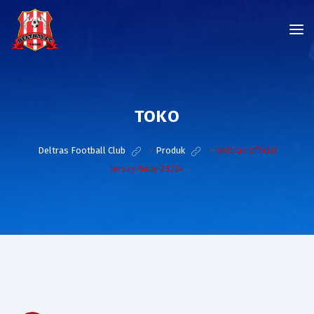
TOKO
Deltras Football Club
>
Produk
>
Deltras Official
Jersey Away 23/24