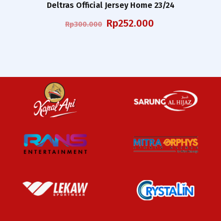
Deltras Official Jersey Home 23/24
Harga
Harga
Rp
252.000
Rp
300.000
aslinya
saat
adalah:
ini
Rp300.000.
adalah:
Rp252.000.