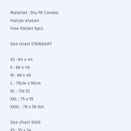
Material : Dry Fit Corsivo
Hanya atasan
Free Sticker 5pcs
Size chart STANDART
XS : 64 x 44
S : 66 x 46
M : 68 x 48
L : 70cm x 50cm
XL : 72x 52
XXL : 75 x 55
XXXL : 78 x 58 dst
Size chart KIDS
XS : 55 x 34