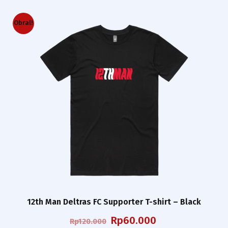
Rp120.000.
adalah:
Rp60.000.
Obral!
12th Man Deltras FC Supporter T-shirt – Black
Harga
Harga
Rp
60.000
Rp
120.000