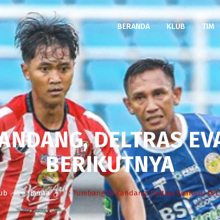
BERANDA
KLUB
TIM
ANDANG, DELTRAS EVA
BERIKUTNYA
lub
>
Berita
>
Tumbang Di Kandang, Deltras Evaluasi Di 