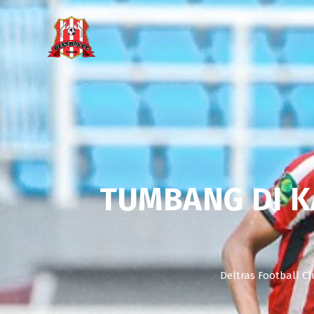
TUMBANG DI K
Deltras Football C