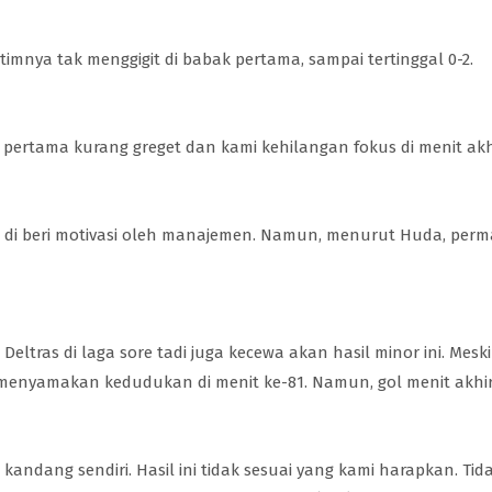
imnya tak menggigit di babak pertama, sampai tertinggal 0-2.
ertama kurang greget dan kami kehilangan fokus di menit akhi
us di beri motivasi oleh manajemen. Namun, menurut Huda, pe
 Deltras di laga sore tadi juga kecewa akan hasil minor ini. Mesk
nyamakan kedudukan di menit ke-81. Namun, gol menit akhir 
 kandang sendiri. Hasil ini tidak sesuai yang kami harapkan. T