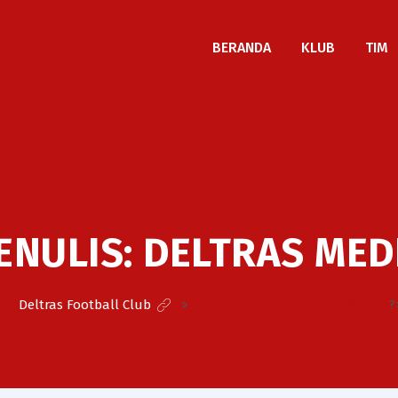
BERANDA
KLUB
TIM
ENULIS:
DELTRAS MED
Deltras Football Club
>
Articles By: Deltras Media
?