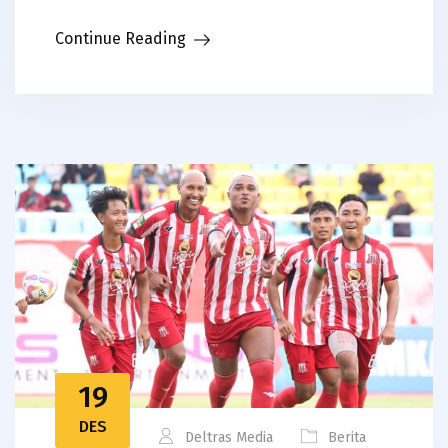
Continue Reading
19
DES
Deltras Media
Berita