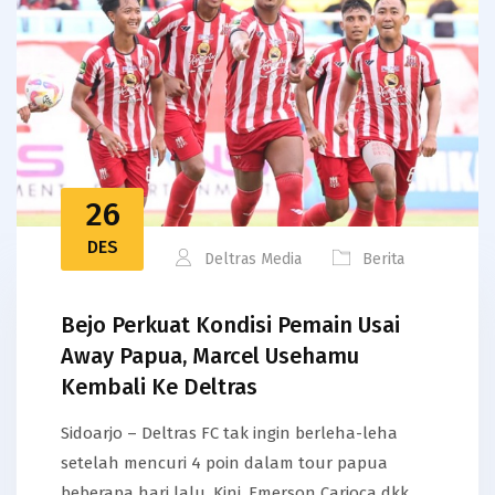
26
DES
Deltras Media
Berita
Bejo Perkuat Kondisi Pemain Usai
Away Papua, Marcel Usehamu
Kembali Ke Deltras
Sidoarjo – Deltras FC tak ingin berleha-leha
setelah mencuri 4 poin dalam tour papua
beberapa hari lalu. Kini, Emerson Carioca dkk